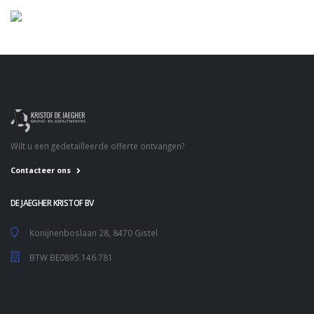
Wilt u een gedetailleerde offerte ontvangen?
Contacteer ons
DE JAEGHER KRISTOF BV
Konijnenboslaan 28, 8470 Gistel
BTW BE0895.146.781