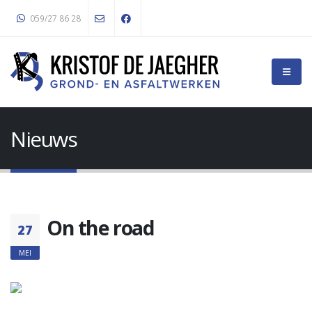
059/27 86 28
Nieuws
On the road
27
MEI